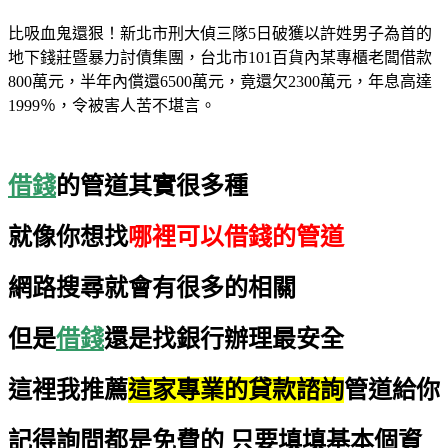
比吸血鬼還狠！新北市刑大偵三隊5日破獲以許姓男子為首的
地下錢莊暨暴力討債集團，台北市101百貨內某專櫃老闆借款
800萬元，半年內償還6500萬元，竟還欠2300萬元，年息高達
1999％，令被害人苦不堪言。
借錢
的管道其實很多種
就像你想找
哪裡可以借錢的管道
網路搜尋就會有很多的相關
但是
借錢
還是找銀行辦理最安全
這裡我推薦
這家專業的貸款諮詢
管道給你
記得詢問都是免費的
只要填填基本個資