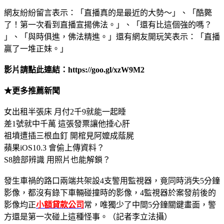
網友紛紛留言表示：「直播真的是最近的大勢～」、「酷斃
了！第一次看到直播宣揚佛法。」、「還有比這個強的嗎？
」、「與時俱進，佛法精進。」還有網友開玩笑表示：「直播
贏了一堆正妹。」
影片請點此連結：https://goo.gl/xzW9M2
★更多推薦新聞
女出租半張床 月付2千9就能一起睡
差1號就中千萬 這張發票讓他捶心肝
祖墳遭插三根血釘 開棺見阿嬤成蔭屍
蘋果iOS10.3 會偷上傳資料？
S8臉部辨識 用照片也能解鎖？
發生車禍的路口兩端共架設4支警用監視器，竟同時消失5分鐘
影像，都沒有錄下車輛碰撞時的影像，4監視器於案發前後的
影像均正
小額貸款公司
常，唯獨少了中間5分鐘關鍵畫面，警
方還是第一次碰上這種怪事。（記者李立法攝）