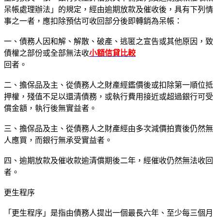
呆帳處理辦法」的規定，經由逾期放款及催收後，具有下列情
事之一者，應扣除預估可收回部分後即轉銷為呆帳：
一、債務人因和解、解散、破產、逃匿之宣告或其他原因，致
債權之部份或全部無法收
小額信貸比較
回者。
二、擔保品及主、從債務人之財產經鑑價後或扣除第一順位抵
押權，殘值不足以還清債務，或執行費用接近或超過銀行可受
償金額，執行後無實益者。
三、擔保品及主、從債務人之財產經由多次減價拍賣後仍然無
人應買，而銀行無承受實益者。
四、逾期放款及催收款逾清償期後二年，經催收仍然無法收回
者。
更生程序
「更生程序」是指由債務人提出一個最長六年、至少每三個月