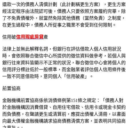
還款一次的債務人清償計劃（此計劃稱更生方案），更生方案
經法定程序由法院認可後，債務人只要依照方案履約完畢，除
了不免責債權外，就當然免除其他債務（當然免責）之制度，
在更生過程中，債務人所從事之職業不會受到任何限制。
信用破
信用瑕疵房貸
產
法律上並無此解釋名詞，但銀行在評估借款人個人信用狀況
時，會依照聯合徵信中心所提供的徵信資料做參考，若個人與
銀行往來資料皆顯示不正常的狀況，聯合徵信中心會將個人的
信用評分標註低於一般標準，而金融業者評估個人信用條件後
一致不同意借款時，意同個人「信用破產」。
前置協商
金融機構前置協商係依消債條例第151條之規定：「債務人對
於金融機構因消費借貸、自用住宅借款、信用卡或現金卡契約
而負債務，在聲請更生或清算前，應提出債權人清冊，以書面
向最大債權金融機構請求協商債務清償方案，並表明共同協商
之意旨。」