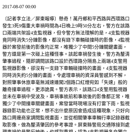
2017-08-07 00:00
〔記者李立法／屏東報導〕懸奇！萬丹鄉和平西路與西環路口
發生3死9傷重大車禍時間為4日晚上9時50分左右，警方在該路
口兩端共架設4支監視器，但令警方無法理解的是，4支監視器
竟同時消失5分鐘影像，都沒有錄下車輛碰撞時的影像，4監視
器於案發前後的影像均正常，唯獨少了中間5分鐘關鍵畫面，
警方還是第一次碰上這種怪事。該起車禍發生後，警方為釐清
肇事過程，隨即調閱該路口設於西環路分隔島上兩端4支警用
監視器影像，卻沒有一支錄下車輛碰撞時的畫面，4支監視器
同時消失約5分鐘的畫面，令處理車禍的資深員警感到不解，
對照肇事休旅車毫無減速連闖2個路口紅燈宛如「失速」般的
離奇撞車過程，更添詭異。警方表示，該路口4支警用監視器
並未在車禍中受波及，車禍事故前和事故後的影像都正常，唯
獨少了中間撞車關鍵畫面，案發當時現場沒有打雷下雨，監視
器錄影功能也正常，想不出什麼原因會造成這種現象，只好向
路口周邊商家調閱監視畫面，並從相關肇事車輛行車記錄器截
取影像，做為釐清肇因的參考事證。屏東縣警局交通隊接到處
理車禍的員警反映後，也感到重視，認為4支監視器各自獨立