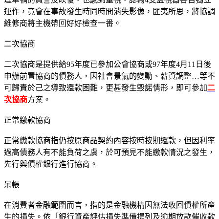
運作，竟會在事故發生時同時間消失影像，匪夷所思，將協調
維修商將主機帶回好好檢查一番。
二次協商
二次協商是提供給95年度已參加公會協商或97年度4月11日後
申辦前置協商的債務人，因社會景氣的變動、薪資調整…等不
可歸責於己之導致還款困難，更甚發生毀諾情形，即可參加
二
次協商
方案。
正常繳款協商
正常繳款協商指仍按原商品契約內容按時按期還款，但因利率
過高債務人有不能負荷之虞，於可預見不能繳款情況之發生，
先行與債權銀行進行協商。
呆帳
在消費者金融範圍而言，指的是金融機構因無法收回債權所產
生的損失。依「銀行資產評估損失準備提列及逾期放款催收款